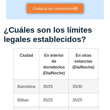
Contacta sin compromiso
¿Cuáles son los límites
legales establecidos?
Ciudad
En interior
En otras
de
estancias
dormitorios
(Día/Noche)
(Día/Noche)
Barcelona
30/25
35/30
Bilbao
35/25
35/25