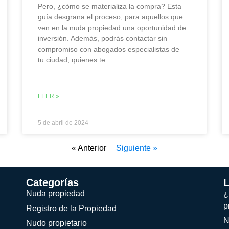
Pero, ¿cómo se materializa la compra? Esta
guía desgrana el proceso, para aquellos que
ven en la nuda propiedad una oportunidad de
inversión. Además, podrás contactar sin
compromiso con abogados especialistas de
tu ciudad, quienes te
LEER »
5 de abril de 2024
« Anterior
Siguiente »
Categorías
L
Nuda propiedad
¿
p
Registro de la Propiedad
N
Nudo propietario