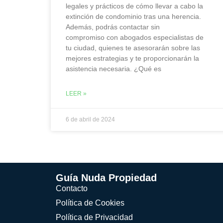
legales y prácticos de cómo llevar a cabo la
extinción de condominio tras una herencia.
Además, podrás contactar sin
compromiso con abogados especialistas de
tu ciudad, quienes te asesorarán sobre las
mejores estrategias y te proporcionarán la
asistencia necesaria. ¿Qué es
LEER »
6 de abril de 2024
Guía Nuda Propiedad
Contacto
Política de Cookies
Política de Privacidad