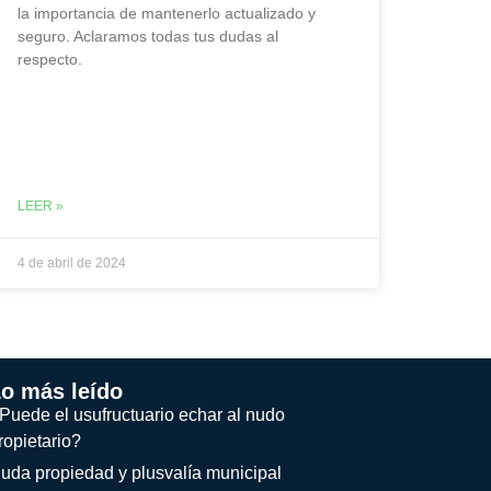
la importancia de mantenerlo actualizado y
seguro. Aclaramos todas tus dudas al
respecto.
LEER »
4 de abril de 2024
o más leído
Puede el usufructuario echar al nudo
ropietario?
uda propiedad y plusvalía municipal