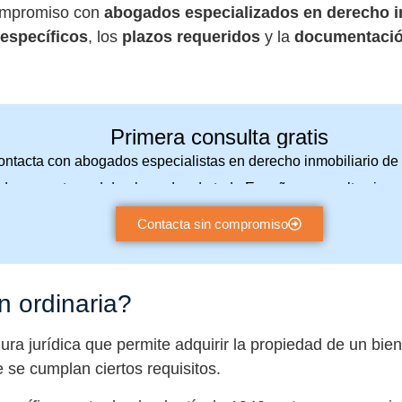
compromiso con
abogados especializados en derecho i
 específicos
, los
plazos requeridos
y la
documentació
Primera consulta gratis
ntacta con abogados especialistas en derecho inmobiliario de 
de a nuestra red de abogados de toda España y consulta sin 
Contacta sin compromiso
n ordinaria?
ura jurídica que permite adquirir la propiedad de un bie
se cumplan ciertos requisitos.