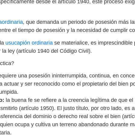
ecíficamente desde el artículo 1940, este proceso exige 
aordinaria
, que demanda un periodo de posesión más la
 entre el tiempo de posesión y la necesidad de cumplir con
 la
usucapión ordinaria
se materialice, es imprescindible 
 la ley (artículo 1940 del Código Civil).
ctica?
equiere una posesión ininterrumpida, continua, en concep
ica actuar y ser reconocido como el propietario del bien p
rumpida.
o:
la buena fe se refiere a la creencia legítima de que el
mitirlo (artículo 1950). El justo título, por otro lado, e
ansferencia del dominio o derecho real sobre el bien (artí
quien ocupa y cultiva un terreno abandonado durante m
aria.