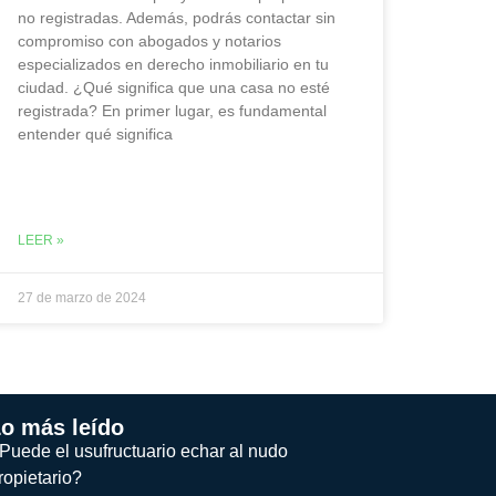
no registradas. Además, podrás contactar sin
compromiso con abogados y notarios
especializados en derecho inmobiliario en tu
ciudad. ¿Qué significa que una casa no esté
registrada? En primer lugar, es fundamental
entender qué significa
LEER »
27 de marzo de 2024
o más leído
Puede el usufructuario echar al nudo
ropietario?